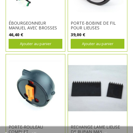
ÉBOURGEONNEUR
PORTE-BOBINE DE FIL
MANUEL AVEC BROSSES
POUR LIEUSES
46,40 €
39,00 €
Ajouter au panier
Ajouter au panier
PORTE-ROULEAU
RECHANGE LAME LIEUSE
COMPLET
DE RUBAN MAX