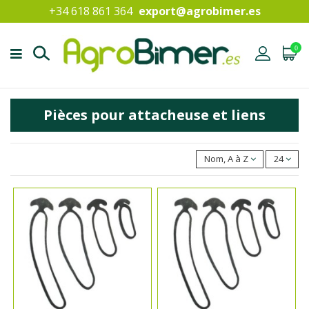
+34 618 861 364
export@agrobimer.es
0
Pièces pour attacheuse et liens
Nom, A à Z
24