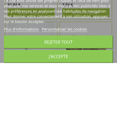
Ce site Web utilise ses propres cookies et ceux de tiers pour
51,02 €
7,02 €
améliorer nos services et vous montrer des publicités liées à
vos préférences en analysant vos habitudes de navigation.
Ajouter au panier
Ajouter au panier
Pour donner votre consentement à son utilisation, appuyez
sur le bouton Accepter.
Plus d'informations
Personnaliser les cookies
REJETER TOUT
J'ACCEPTE
RESSORT AGRAFES
ROULEAU COMPATIBLE
POUR ATTACHEUR
5,59 €
PELLENC
3,30 €
Ajouter au panier
Ajouter au panier