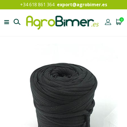
+34 618 861 364
export@agrobimer.es
0