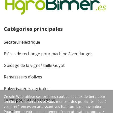
Catégories principales
Secateur électrique
Pièces de rechange pour machine à vendanger
Guidage de la vigne/ taille Guyot
Ramasseurs d'olives
Pulvérisateurs agricoles
Ce site Web utilise ses propres cookies et ceux de tiers pour
Outils pour les réparations
améliorer nos services et vous montrer des publicités liées à
vos préférences en analysant vos habitudes de navigation.
Vidéos
Pour donner votre consentement à son utilisation, appuyez