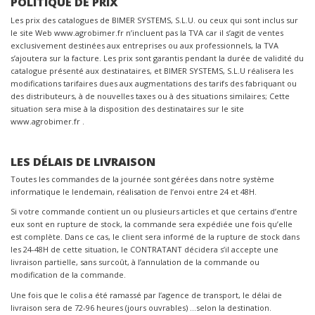
POLITIQUE DE PRIX
Les prix des catalogues de BIMER SYSTEMS, S.L.U. ou ceux qui sont inclus sur
le site Web
www.agrobimer.fr
n’incluent pas la TVA car il s’agit de ventes
exclusivement destinées aux entreprises ou aux professionnels, la TVA
s’ajoutera sur la facture. Les prix sont garantis pendant la durée de validité du
catalogue présenté aux destinataires, et BIMER SYSTEMS, S.L.U réalisera les
modifications tarifaires dues aux augmentations des tarifs des fabriquant ou
des distributeurs, à de nouvelles taxes ou à des situations similaires; Cette
situation sera mise à la disposition des destinataires sur le site
www.agrobimer.fr .
LES DÉLAIS DE LIVRAISON
Toutes les commandes de la journée sont gérées dans notre système
informatique le lendemain, réalisation de l’envoi entre 24 et 48H.
Si votre commande contient un ou plusieurs articles et que certains d’entre
eux sont en rupture de stock, la commande sera expédiée une fois qu’elle
est complète. Dans ce cas, le client sera informé de la rupture de stock dans
les 24-48H de cette situation, le CONTRATANT décidera s’il accepte une
livraison partielle, sans surcoût, à l’annulation de la commande ou
modification de la commande.
Une fois que le colis a été ramassé par l’agence de transport, le délai de
livraison sera de 72-96 heures (jours ouvrables) …selon la destination.