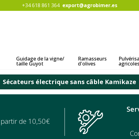
+34 618 861 364
export@agrobimer.es
Guidage de la vigne/
Ramasseurs
Pulvéris
taille Guyot
d'olives
agricole
Sécateurs électrique sans câble Kamikaze
Ser
à
partir de 10,50€
Co