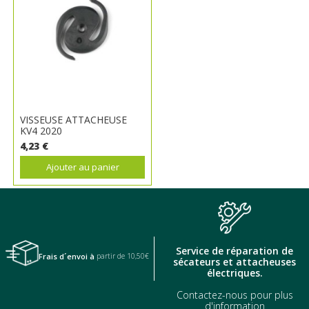
VISSEUSE ATTACHEUSE
KV4 2020
4,23 €
Ajouter au panier
Service de réparation de
Frais d´envoi à
partir de 10,50€
sécateurs et attacheuses
électriques.
Contactez-nous pour plus
d'information