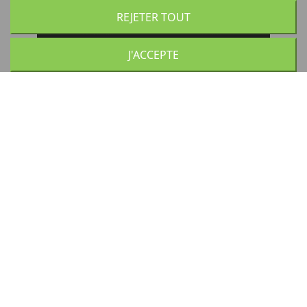
REJETER TOUT
J'ACCEPTE
Catégories principales
Secateur électrique
Pièces de rechange pour machine à vendanger
Guidage de la vigne/ taille Guyot