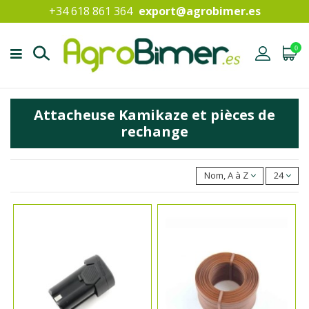
+34 618 861 364
export@agrobimer.es
0
Attacheuse Kamikaze et pièces de
rechange
Nom, A à Z
24