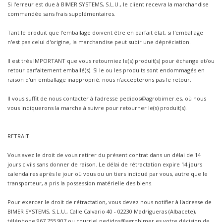
Si l'erreur est due à BIMER SYSTEMS, S.L.U., le client recevra la marchandise
commandée sans frais supplémentaires.
Tant le produit que l'emballage doivent être en parfait état, si l'emballage
n'est pas celui d'origine, la marchandise peut subir une dépréciation.
Il est très IMPORTANT que vous retourniez le(s) produit(s) pour échange et/ou
retour parfaitement emballé(s). Si le ou les produits sont endommagés en
raison d'un emballage inapproprié, nous n'accepterons pas le retour.
Il vous suffit de nous contacter à l'adresse pedidos@agrobimer.es, où nous
vous indiquerons la marche à suivre pour retourner le(s) produit(s).
RETRAIT
Vous avez le droit de vous retirer du présent contrat dans un délai de 14
jours civils sans donner de raison. Le délai de rétractation expire 14 jours
calendaires après le jour où vous ou un tiers indiqué par vous, autre que le
transporteur, a pris la possession matérielle des biens.
Pour exercer le droit de rétractation, vous devez nous notifier à l'adresse de
BIMER SYSTEMS, S.L.U., Calle Calvario 40 - 02230 Madrigueras (Albacete),
téléphone 967 755 907 ou courriel pedidos@agrobimer.es votre décision de