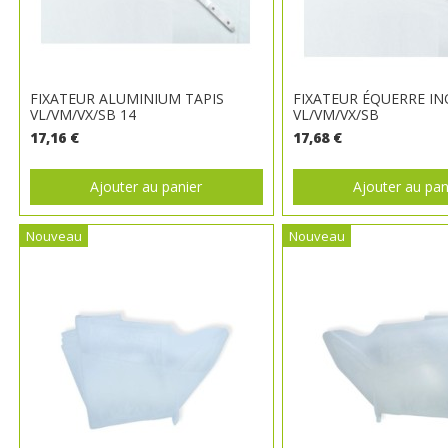
FIXATEUR ALUMINIUM TAPIS
FIXATEUR ÉQUERRE IN
VL/VM/VX/SB 14
VL/VM/VX/SB
17,16 €
17,68 €
Ajouter au panier
Ajouter au pan
Nouveau
Nouveau