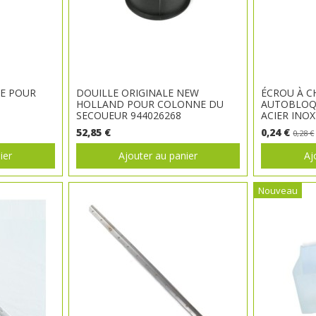
UE POUR
DOUILLE ORIGINALE NEW
ÉCROU À C
HOLLAND POUR COLONNE DU
AUTOBLOQ
SECOUEUR 944026268
ACIER INO
52,85 €
0,24 €
0,28 €
ier
Ajouter au panier
Aj
Nouveau