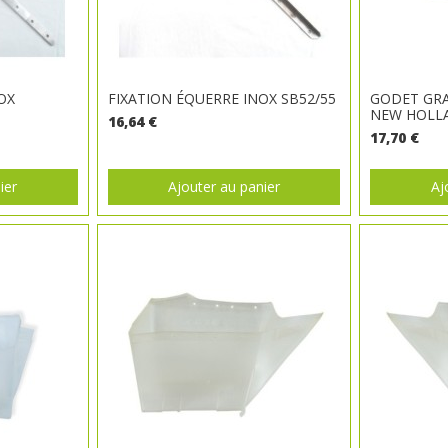
OX
FIXATION ÉQUERRE INOX SB52/55
GODET GRA
NEW HOLLA
16,64 €
17,70 €
ier
Ajouter au panier
Aj