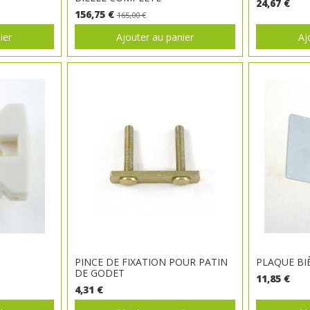
24,67 €
156,75 €
165,00 €
ier
Ajouter au panier
Aj
PINCE DE FIXATION POUR PATIN
PLAQUE BI
DE GODET
11,85 €
4,31 €