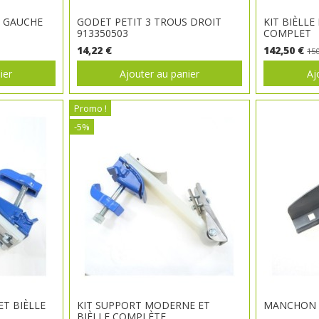
S GAUCHE
GODET PETIT 3 TROUS DROIT
KIT BIÈLLE
913350503
COMPLET
14,22 €
142,50 €
150
ier
Ajouter au panier
Aj
Promo !
-5%
ET BIÈLLE
KIT SUPPORT MODERNE ET
MANCHON 
BIÈLLE COMPLÈTE