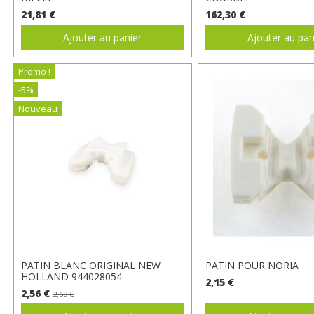
21,81 €
162,30 €
Ajouter au panier
Ajouter au pan
Promo !
-5%
Nouveau
PATIN BLANC ORIGINAL NEW
PATIN POUR NORIA
HOLLAND 944028054
2,15 €
2,56 €
2,69 €