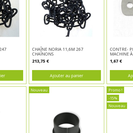
247
CHAÎNE NORIA 11,6M 267
CONTRE- 
CHAÎNONS
MACHINE 
213,75 €
1,67 €
ier
Ajouter au panier
Aj
Nouveau
Promo !
-15%
Nouveau