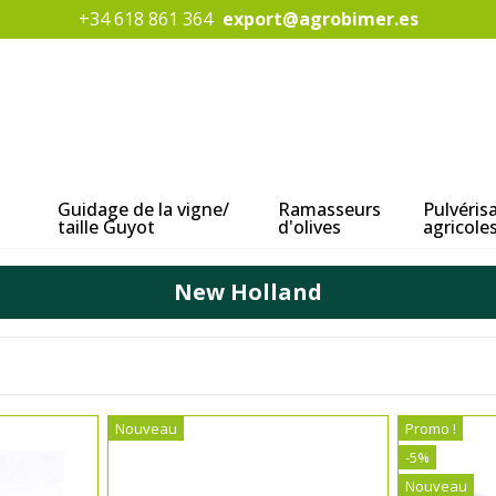
+34 618 861 364
export@agrobimer.es
Guidage de la vigne/
Ramasseurs
Pulvéris
taille Guyot
d'olives
agricole
New Holland
Nouveau
Promo !
-5%
Nouveau