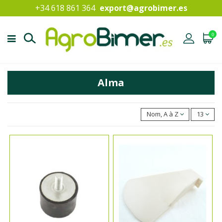
+34 618 861 364
export@agrobimer.es
0
Alma
Nom, A à Z
13