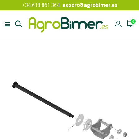
+34 618 861 364
export@agrobimer.es
0