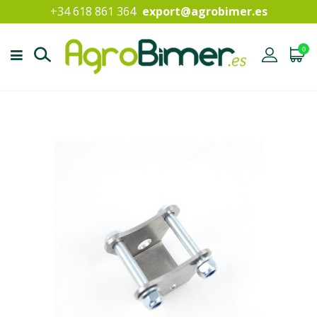
+34 618 861 364
export@agrobimer.es
0