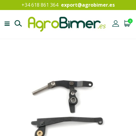
+34 618 861 364
export@agrobimer.es
0