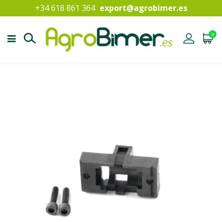
+34 618 861 364
export@agrobimer.es
0