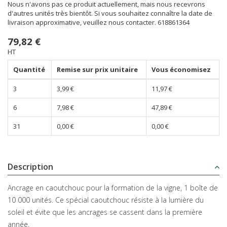
Nous n'avons pas ce produit actuellement, mais nous recevrons
d'autres unités très bientôt. Si vous souhaitez connaître la date de
livraison approximative, veuillez nous contacter.
618861364
79,82 €
HT
Quantité
Remise sur prix unitaire
Vous économisez
3
3,99 €
11,97 €
6
7,98 €
47,89 €
31
0,00 €
0,00 €
Description
Ancrage en caoutchouc pour la formation de la vigne, 1 boîte de
10 000 unités. Ce spécial caoutchouc résiste à la lumière du
soleil et évite que les ancrages se cassent dans la première
année.