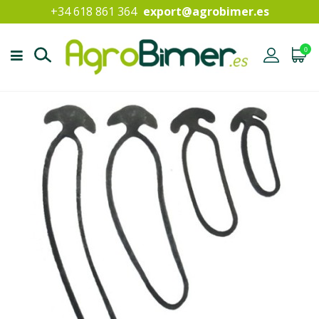
+34 618 861 364
export@agrobimer.es
0