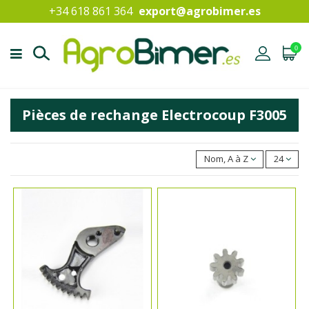
+34 618 861 364
export@agrobimer.es
0
Pièces de rechange Electrocoup F3005
Nom, A à Z
24