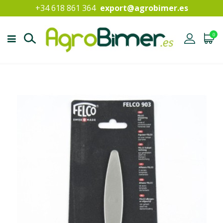
+34 618 861 364
export@agrobimer.es
0