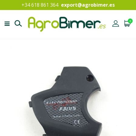
+34 618 861 364
export@agrobimer.es
0