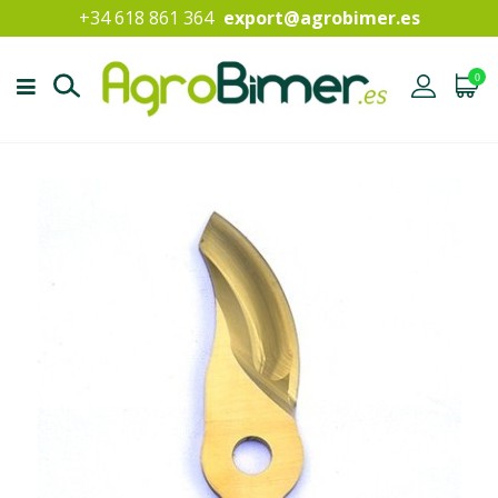
+34 618 861 364
export@agrobimer.es
0