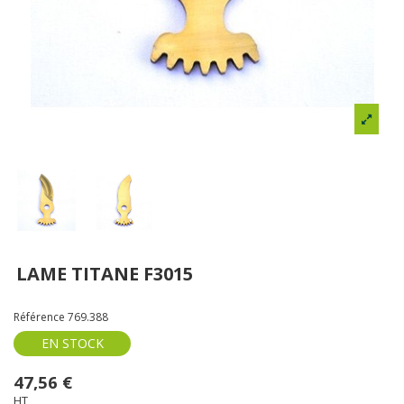
LAME TITANE F3015
Référence
769.388
EN STOCK
47,56 €
HT