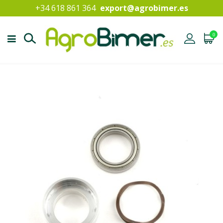
+34 618 861 364
export@agrobimer.es
0