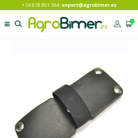
+34 618 861 364
export@agrobimer.es
0