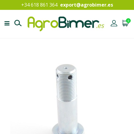
+34 618 861 364
export@agrobimer.es
0