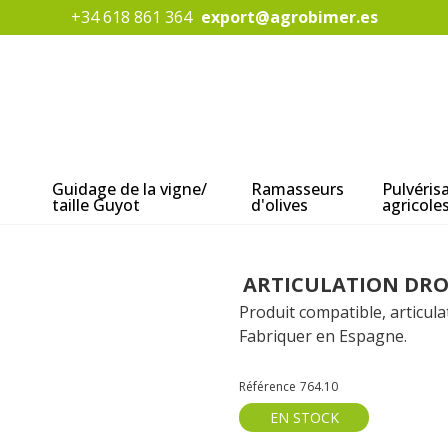
+34 618 861 364
export@agrobimer.es
Guidage de la vigne/
Ramasseurs
Pulvéris
taille Guyot
d'olives
agricole
ARTICULATION DRO
Produit compatible, articula
Fabriquer en Espagne.
Référence
764.10
EN STOCK