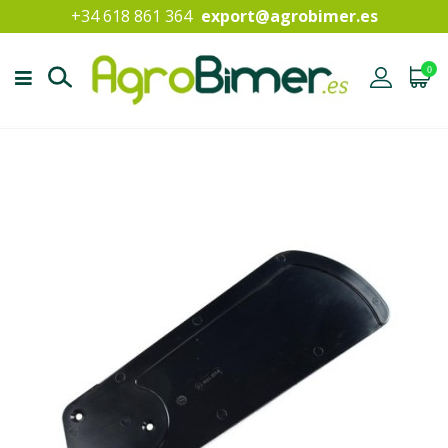
+34 618 861 364
export@agrobimer.es
0