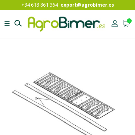
+34 618 861 364
export@agrobimer.es
0