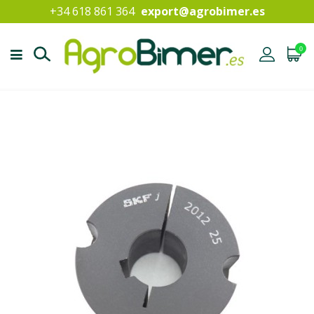
+34 618 861 364
export@agrobimer.es
0