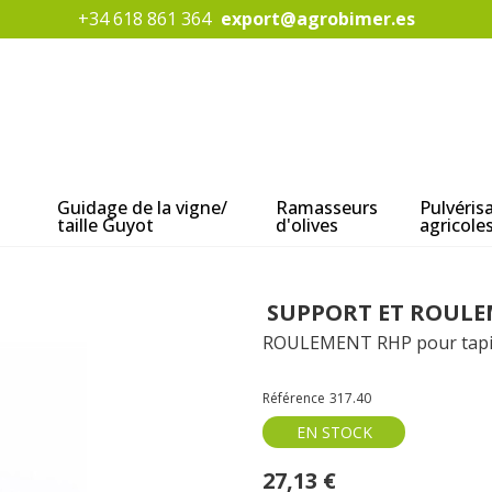
+34 618 861 364
export@agrobimer.es
Guidage de la vigne/
Ramasseurs
Pulvéris
taille Guyot
d'olives
agricole
SUPPORT ET ROULE
ROULEMENT RHP pour tapis 
Référence
317.40
EN STOCK
27,13 €