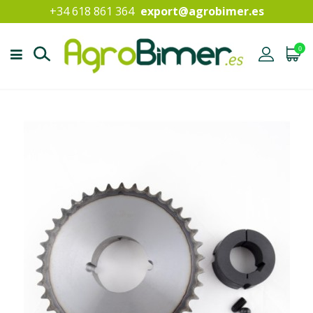
+34 618 861 364
export@agrobimer.es
0