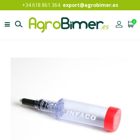
+34 618 861 364
export@agrobimer.es
0