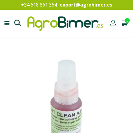
+34 618 861 364
export@agrobimer.es
0